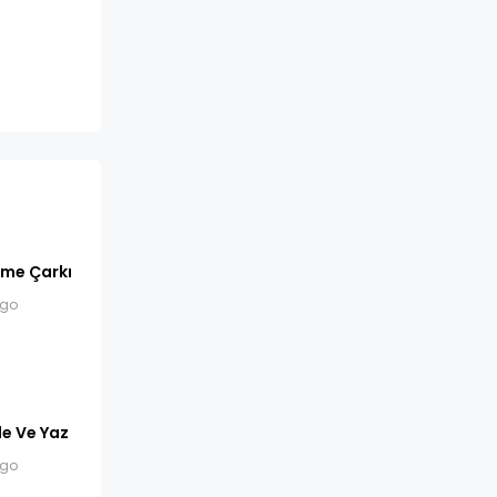
lime Çarkı
ago
nle Ve Yaz
ago