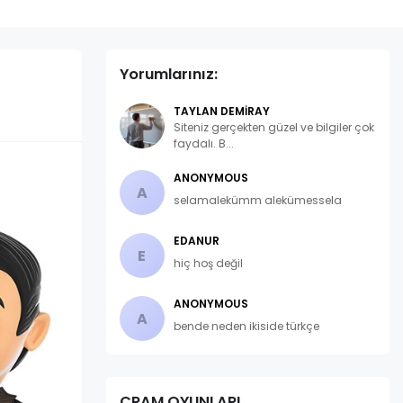
Yorumlarınız:
TAYLAN DEMIRAY
Siteniz gerçekten güzel ve bilgiler çok
faydalı. B...
ANONYMOUS
A
selamalekümm alekümessela
EDANUR
E
hiç hoş değil
ANONYMOUS
A
bende neden ikiside türkçe
CRAM OYUNLARI