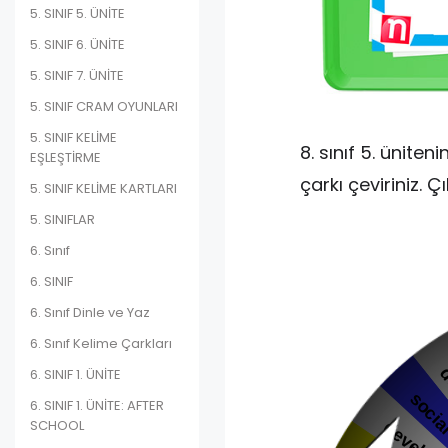
5. SINIF 5. ÜNİTE
5. SINIF 6. ÜNİTE
5. SINIF 7. ÜNİTE
5. SINIF CRAM OYUNLARI
5. SINIF KELİME
8. sınıf 5. üniten
EŞLEŞTİRME
çarkı çeviriniz. Ç
5. SINIF KELİME KARTLARI
5. SINIFLAR
6. Sınıf
6. SINIF
6. Sınıf Dinle ve Yaz
6. Sınıf Kelime Çarkları
6. SINIF 1. ÜNİTE
6. SINIF 1. ÜNİTE: AFTER
SCHOOL