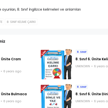
me oyunları, 8. Sınıf İngilizce kelimeleri ve anlamları
TE
8. SINIF KELİME ÇARKI
niz
8. SINIF
6. Ünite Cram
8. Sınıf 6. Ünite Ke
UNKNOWN
6 years 
6 years ago
8. SINIF
6. Ünite Bulmaca
8. Sınıf 6. Ünite Di
6 years ago
UNKNOWN
6 years 