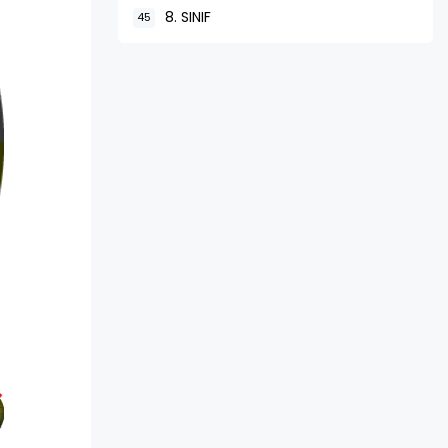
8. SINIF
45