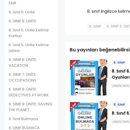
FAIR
8. sınıf İngilizce keli
6. Sınıf 6. Ünite
6. SINIF 6. ÜNİTE
8. SINIF
8. SINIF 5. ÜNİ
6. Sınıf 6. Ünite Kelime
Kartları
6. Sınıf 6. Ünite Kelime
Bu yayınları beğenebilirsi
Listesi
6. SINIF 6. ÜNİTE:
8. SINIF
VACATION
8. Sınıf 
6. SINIF 7. ÜNİTE:
Oyunları
OCCUPATIONS
UNKNOWN
6. SINIF 8. ÜNİTE:
DEDECTIVES AT WORK
6. SINIF 9. ÜNİTE: SAVING
8. SINIF
THE PLANET
8. Sınıf 
6. Sınıf Bulmaca
UNKNOWN
6. SINIF BULMACA