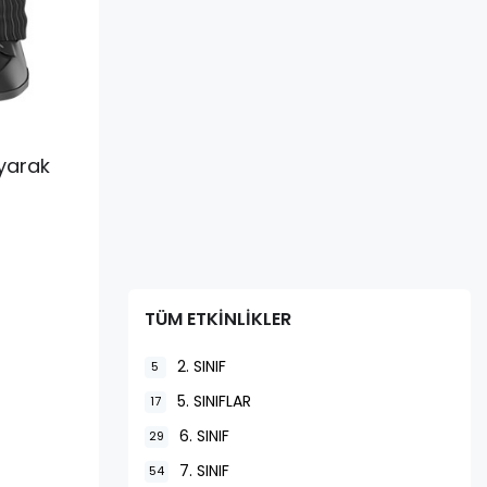
ayarak
TÜM ETKİNLİKLER
2. SINIF
5
5. SINIFLAR
17
6. SINIF
29
7. SINIF
54