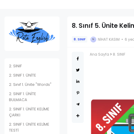
8. Sınıf 5. Ünite Kel
NIHAT KASIM
6 ye
8. SINIF
N
Ana Sayfa
8. SINIF
2. SINIF
2. SINIF 1. ÜNİTE
2. Sınıf 1. Ünite "Words"
2. SINIF 1. ÜNİTE
BULMACA
2. SINIF 1. ÜNİTE KELİME
ÇARKI
2. SINIF 1. ÜNİTE KELİME
TESTİ