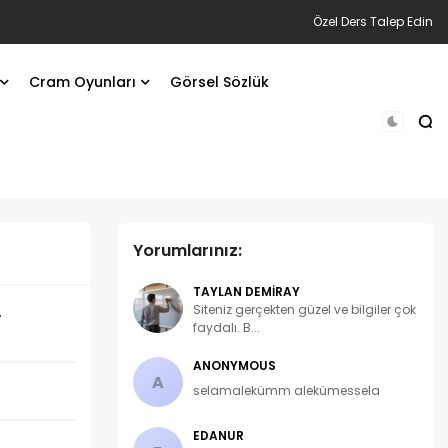
Özel Ders Talep Edin
Cram Oyunları
Görsel Sözlük
Yorumlarınız:
TAYLAN DEMIRAY
Siteniz gerçekten güzel ve bilgiler çok
.
faydalı. B...
ANONYMOUS
A
selamalekümm alekümessela
EDANUR