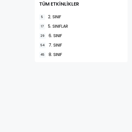
TÜM ETKİNLİKLER
2. SINIF
5
5. SINIFLAR
17
6. SINIF
29
7. SINIF
54
8. SINIF
45