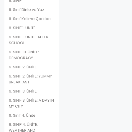
6. SINIF
6. Sınıf Dinle ve Yaz
6. Sınıf Kelime Çarkları
6. SINIF 1. ÜNİTE
6. SINIF 1. ÜNİTE: AFTER
SCHOOL
6. SINIF 10. ÜNİTE:
DEMOCRACY
6. SINIF 2. ÜNİTE
6. SINIF 2. ÜNİTE: YUMMY
BREAKFAST
6. SINIF 3. ÜNİTE
6. SINIF 3. ÜNİTE: A DAY IN
MY CITY
6. Sınıf 4. Ünite
6. SINIF 4. ÜNİTE:
WEATHER AND