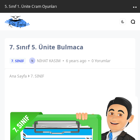
5. Sınıf 1. Ünite Cram Oyunları
7. Sınıf 5. Ünite Bulmaca
NIHAT KASIM
6 years ago
0 Yorumlar
7. SINIF
N
Ana Sayfa
7. SINIF