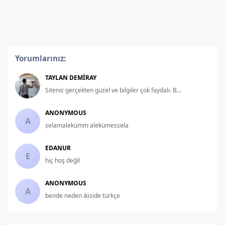
Yorumlarınız:
TAYLAN DEMIRAY
Siteniz gerçekten güzel ve bilgiler çok faydalı. B...
ANONYMOUS
A
selamalekümm alekümessela
EDANUR
E
hiç hoş değil
ANONYMOUS
A
bende neden ikiside türkçe