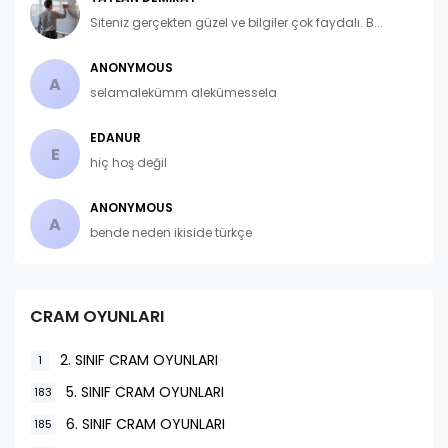
Siteniz gerçekten güzel ve bilgiler çok faydalı. B...
ANONYMOUS
A
selamalekümm alekümessela
EDANUR
E
hiç hoş değil
ANONYMOUS
A
bende neden ikiside türkçe
CRAM OYUNLARI
2. SINIF CRAM OYUNLARI
1
5. SINIF CRAM OYUNLARI
183
6. SINIF CRAM OYUNLARI
185