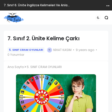
7. Sınıf 6. Ünite İngilizce Kelimeleri Ve Anlamları
7. Sınıf 2. Ünite Kelime Çarkı
NIHAT KASIM
9 years ago
5. SINIF CRAM OYUNLARI
N
0 Yorumlar
Ana Sayfa
5. SINIF CRAM OYUNLARI