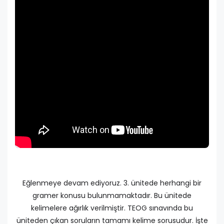
Eğlenmeye devam ediyoruz. 3. ünitede herhangi bir
gramer konusu bulunmamaktadır. Bu ünitede
kelimelere ağırlık verilmiştir. TEOG sınavında bu
üniteden çıkan soruların tamamı kelime sorusudur. İşte