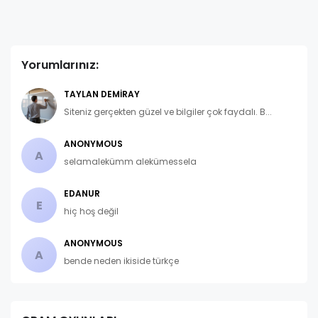
Yorumlarınız:
TAYLAN DEMIRAY
Siteniz gerçekten güzel ve bilgiler çok faydalı. B...
ANONYMOUS
A
selamalekümm alekümessela
EDANUR
E
hiç hoş değil
ANONYMOUS
A
bende neden ikiside türkçe